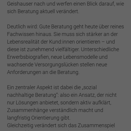
Einstellungen. Unter anderem eine zufällig
Geishauser nach und werfen einen Blick darauf, wie
generierte ID, für die historische
Zweck
Laufzeit
2 Jahre
sich Beratung aktuell verändert.
Speicherung Ihrer vorgenommen
Einstellungen, falls der Webseiten-Betreiber
Sammelt Daten dazu, wie oft ein Benutzer
Deutlich wird: Gute Beratung geht heute über reines
dies eingestellt hat.
eine Website besucht hat, sowie Daten für
Zweck
Fachwissen hinaus. Sie muss sich stärker an der
den ersten und letzten Besuch. Von Google
Lebensrealität der Kund:innen orientieren – und
Analytics verwendet.
Name
fe_typo3_user
diese ist zunehmend vielfältiger. Unterschiedliche
Erwerbsbiografien, neue Lebensmodelle und
Anbieter
BWV Berlin Brandenburg
Name
_gid
wachsende Versorgungslücken stellen neue
Anforderungen an die Beratung.
Laufzeit
Sitzungsende
Anbieter
Google Analytics
Speicherung der Benutzer-ID bei
Ein zentraler Aspekt ist dabei die „sozial
Zweck
Laufzeit
1 Tag
Anmeldung über den Webseiten-Login .
nachhaltige Beratung“: also ein Ansatz, der nicht
nur Lösungen anbietet, sondern aktiv aufklärt,
Registriert eine eindeutige ID, die verwendet
Zweck
wird, um statistische Daten dazu, wie der
Zusammenhänge verständlich macht und
Besucher die Website nutzt, zu generieren.
langfristig Orientierung gibt.
Gleichzeitig verändert sich das Zusammenspiel