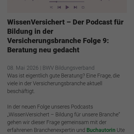
Webseite einwandfrei funktioniert.
Cookie-Informationen anzeigen
Name
cookie_optin
WissenVersichert – Der Podcast für
Anbieter
BWV Berlin Brandenburg
Google Analytics
Bildung in der
Versicherungsbranche Folge 9:
Laufzeit
1 Jahr
Cookie-Informationen anzeigen
Name
_ga
Beratung neu gedacht
Dieses Cookie wird verwendet, um Ihre
Anbieter
Google Analytics
Zweck
Cookie-Einstellungen für diese Website zu
08.
Mai
2026
| BWV Bildungsverband
speichern.
Laufzeit
2 Jahre
Was ist eigentlich gute Beratung? Eine Frage, die
viele in der Versicherungsbranche aktuell
Registriert eine eindeutige ID, die verwendet
Name
SgCookieOptin.lastPreferences
beschäftigt.
Zweck
wird, um statistische Daten dazu, wie der
Besucher die Website nutzt, zu generieren.
Anbieter
BWV Berlin Brandenburg
In der neuen Folge unseres Podcasts
„WissenVersichert – Bildung für unsere Branche“
Laufzeit
1 Jahr
Name
_ga_#
gehen wir dieser Frage gemeinsam mit der
Dieser Wert speichert Ihre Consent-
erfahrenen Branchenexpertin und
Buchautorin
Ute
Anbieter
Google Analytics