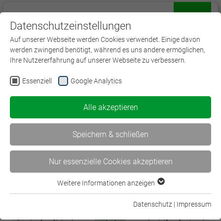
Datenschutzeinstellungen
Menü
Auf unserer Webseite werden Cookies verwendet. Einige davon
werden zwingend benötigt, während es uns andere ermöglichen,
Ihre Nutzererfahrung auf unserer Webseite zu verbessern.
Essenziell
Google Analytics
< #KONEQT2026 Frühjahrstagung
Alle akzeptieren
16. PE-Lean Coffee –… >
Speichern & schließen
Nur essenzielle Cookies akzeptieren
Weitere Informationen anzeigen
Essenziell
Essenzielle Cookies werden für grundlegende Funktionen der
Datenschutz
|
Impressum
Webseite benötigt. Dadurch ist gewährleistet, dass die