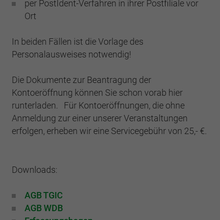
Webseite einwandfrei funktioniert.
per PostIdent-Verfahren in ihrer Postfiliale vor
Ort
Cookie-Informationen anzeigen
Name
cookie_optin
In beiden Fällen ist die Vorlage des
Anbieter
BWV Berlin Brandenburg
Google Analytics
Personalausweises notwendig!
Laufzeit
1 Jahr
Cookie-Informationen anzeigen
Name
_ga
Die Dokumente zur Beantragung der
Dieses Cookie wird verwendet, um Ihre
Kontoeröffnung können Sie schon vorab hier
Anbieter
Google Analytics
Zweck
Cookie-Einstellungen für diese Website zu
runterladen. Für Kontoeröffnungen, die ohne
speichern.
Laufzeit
2 Jahre
Anmeldung zur einer unserer Veranstaltungen
erfolgen, erheben wir eine Servicegebühr von 25,- €.
Registriert eine eindeutige ID, die verwendet
Name
SgCookieOptin.lastPreferences
Zweck
wird, um statistische Daten dazu, wie der
Besucher die Website nutzt, zu generieren.
Anbieter
BWV Berlin Brandenburg
Downloads:
Laufzeit
1 Jahr
Name
_ga_#
AGB TGIC
AGB WDB
Dieser Wert speichert Ihre Consent-
Anbieter
Google Analytics