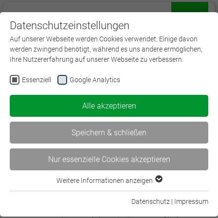
Datenschutzeinstellungen
Menü
Auf unserer Webseite werden Cookies verwendet. Einige davon
werden zwingend benötigt, während es uns andere ermöglichen,
Ihre Nutzererfahrung auf unserer Webseite zu verbessern.
Essenziell
Google Analytics
Kontoeröffnung
Alle akzeptieren
Als Trusted Partner der Initiative können wir
Weiterbildungskonten eröffnen und betreuen. Wir
Speichern & schließen
sind damit für die ordnungsgemäße
Authentifizierung der Vermittler zuständig. Diese
Nur essenzielle Cookies akzeptieren
Authentifizierung kann nur persönlich erfolgen.
Weitere Informationen anzeigen
Sie haben dazu folgende Möglichkeiten:
Essenziell
Essenzielle Cookies werden für grundlegende Funktionen der
Datenschutz
|
Impressum
persönlich bei uns im Büro
Webseite benötigt. Dadurch ist gewährleistet, dass die