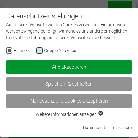
Datenschutzeinstellungen
Menü
Auf unserer Webseite werden Cookies verwendet. Einige davon
werden zwingend benötigt, während es uns andere ermöglichen,
Ihre Nutzererfahrung auf unserer Webseite zu verbessern.
Essenziell
Google Analytics
Prüfungsvorbereitung
Alle akzeptieren
Fachmann/-frau für
Immobiliardarlehensvermittlung (IHK)
Speichern & schließen
Blended-Learning
Nur essenzielle Cookies akzeptieren
Termine folgen in Kürze
IHK-Abschluss |
BWV22
| Einzelseminar | 950,00 €
Weitere Informationen anzeigen
Essenziell
Essenzielle Cookies werden für grundlegende Funktionen der
Mehr Information
Datenschutz
|
Impressum
Webseite benötigt. Dadurch ist gewährleistet, dass die