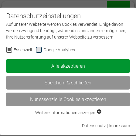
Datenschutzeinstellungen
Menü
Auf unserer Webseite werden Cookies verwendet. Einige davon
werden zwingend benötigt, während es uns andere ermöglichen,
Ihre Nutzererfahrung auf unserer Webseite zu verbessern.
Essenziell
Google Analytics
Veranstaltungsorte des BWV Berlin-
Brandenburg
Alle akzeptieren
Speichern & schließen
Gesamtverband der
Nur essenzielle Cookies akzeptieren
Deutschen Versicherungswirtschaft e. V.
Wilhelmstr. 43 G - I
Weitere Informationen anzeigen
10117 Berlin
Essenziell
Essenzielle Cookies werden für grundlegende Funktionen der
Datenschutz
|
Impressum
Webseite benötigt. Dadurch ist gewährleistet, dass die