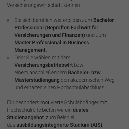
Einstellungen. Unter anderem eine zufällig
Versicherungswirtschaft können
generierte ID, für die historische
Zweck
Laufzeit
2 Jahre
Speicherung Ihrer vorgenommen
Sie sich beruflich weiterbilden zum
Bachelor
Einstellungen, falls der Webseiten-Betreiber
Sammelt Daten dazu, wie oft ein Benutzer
dies eingestellt hat.
Professional
(
Geprüften Fachwirt für
eine Website besucht hat, sowie Daten für
Zweck
Versicherungen und Finanzen)
und zum
den ersten und letzten Besuch. Von Google
Master Professional in Business
Analytics verwendet.
Name
fe_typo3_user
Management.
Oder Sie wählen mit dem
Anbieter
BWV Berlin Brandenburg
Name
_gid
Versicherungsbetriebwirt
bzw.
Laufzeit
Sitzungsende
einem anschließendem
Bachelor- bzw.
Anbieter
Google Analytics
Masterstudiengang
den akademischen Weg
Speicherung der Benutzer-ID bei
und erhalten einen Hochschulabschluss.
Zweck
Laufzeit
1 Tag
Anmeldung über den Webseiten-Login .
Registriert eine eindeutige ID, die verwendet
Für besonders motivierte Schulabgänger mit
Zweck
wird, um statistische Daten dazu, wie der
Hochschulreife bieten wir ein
duales
Besucher die Website nutzt, zu generieren.
Studienangebot
, zum Beispiel
das
ausbildungsintegrierte Studium (AIS)
.