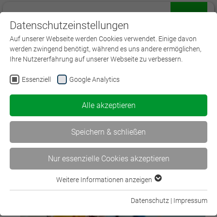
Datenschutzeinstellungen
Menü
Auf unserer Webseite werden Cookies verwendet. Einige davon
werden zwingend benötigt, während es uns andere ermöglichen,
Ihre Nutzererfahrung auf unserer Webseite zu verbessern.
Essenziell
Google Analytics
Lehr- und Studiengänge in der
Versicherung
Alle akzeptieren
Speichern & schließen
Nur essenzielle Cookies akzeptieren
Weitere Informationen anzeigen
Essenziell
Essenzielle Cookies werden für grundlegende Funktionen der
Datenschutz
|
Impressum
Webseite benötigt. Dadurch ist gewährleistet, dass die