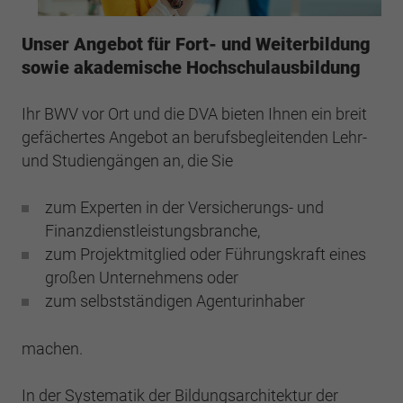
Webseite einwandfrei funktioniert.
Cookie-Informationen anzeigen
Unser Angebot für Fort- und Weiterbildung
Name
cookie_optin
sowie akademische Hochschulausbildung
Anbieter
BWV Berlin Brandenburg
Google Analytics
Ihr BWV vor Ort und die DVA bieten Ihnen ein breit
Laufzeit
1 Jahr
Cookie-Informationen anzeigen
Name
_ga
gefächertes Angebot an berufsbegleitenden Lehr-
und Studiengängen an, die Sie
Dieses Cookie wird verwendet, um Ihre
Anbieter
Google Analytics
Zweck
Cookie-Einstellungen für diese Website zu
speichern.
zum Experten in der Versicherungs- und
Laufzeit
2 Jahre
Finanzdienstleistungsbranche,
zum Projektmitglied oder Führungskraft eines
Registriert eine eindeutige ID, die verwendet
Name
SgCookieOptin.lastPreferences
Zweck
wird, um statistische Daten dazu, wie der
großen Unternehmens oder
Besucher die Website nutzt, zu generieren.
zum selbstständigen Agenturinhaber
Anbieter
BWV Berlin Brandenburg
Laufzeit
1 Jahr
machen.
Name
_ga_#
Dieser Wert speichert Ihre Consent-
In der Systematik der Bildungsarchitektur der
Anbieter
Google Analytics