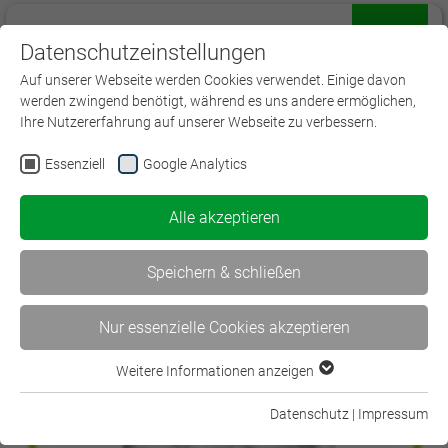
Datenschutzeinstellungen
Menü
Auf unserer Webseite werden Cookies verwendet. Einige davon
werden zwingend benötigt, während es uns andere ermöglichen,
Ihre Nutzererfahrung auf unserer Webseite zu verbessern.
Essenziell
Google Analytics
Geschäftsführer
Alle akzeptieren
Speichern & schließen
Nur essenzielle Cookies akzeptieren
Weitere Informationen anzeigen
Essenziell
Essenzielle Cookies werden für grundlegende Funktionen der
Datenschutz
|
Impressum
Webseite benötigt. Dadurch ist gewährleistet, dass die