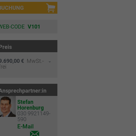
BUCHUNG
WEB-CODE
V101
Preis
9.690,00 €
MwSt.-
frei
Ansprechpartner:in
Stefan
Horenburg
030 9921149-
590
E-Mail