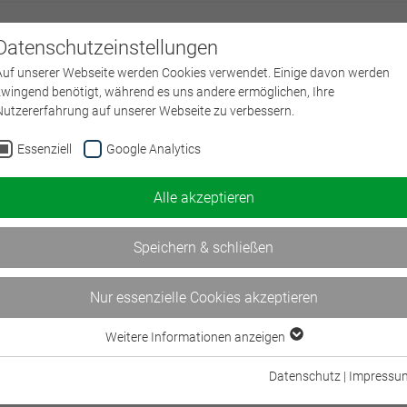
Datenschutzeinstellungen
Über uns
L
Auf unserer Webseite werden Cookies verwendet. Einige davon werden
zwingend benötigt, während es uns andere ermöglichen, Ihre
Nutzererfahrung auf unserer Webseite zu verbessern.
Essenziell
Google Analytics
Alle akzeptieren
Speichern & schließen
Nur essenzielle Cookies akzeptieren
Weitere Informationen anzeigen
Essenziell
Essenzielle Cookies werden für grundlegende Funktionen der Webseite
Datenschutz
|
Impressu
benötigt. Dadurch ist gewährleistet, dass die Webseite einwandfrei