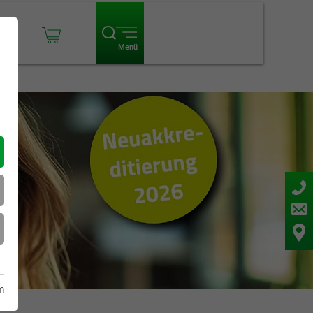
ogin
Menü
m