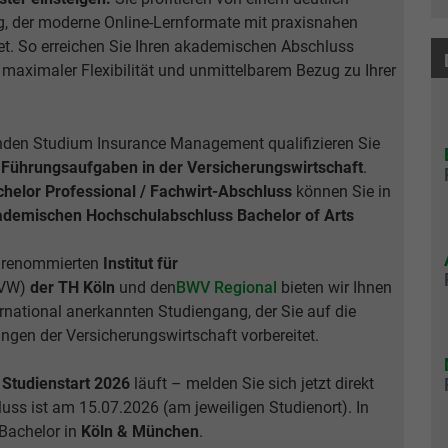
Einstellungen, falls der Webseiten-Betreiber dies
Laufzeit
2 Jahre
g, der moderne Online-Lernformate mit praxisnahen
eingestellt hat.
t. So erreichen Sie Ihren akademischen Abschluss
Sammelt Daten dazu, wie oft ein Benutzer eine
 maximaler Flexibilität und unmittelbarem Bezug zu Ihrer
Website besucht hat, sowie Daten für den ersten
Name
fe_typo3_user
Zweck
und letzten Besuch. Von Google Analytics
verwendet.
Anbieter
BWV Berlin Brandenburg
nden Studium Insurance Management qualifizieren Sie
e
Führungsaufgaben in der Versicherungswirtschaft
.
Laufzeit
Sitzungsende
helor Professional / Fachwirt-Abschluss
können Sie in
Name
_gid
demischen Hochschulabschluss Bachelor of Arts
Speicherung der Benutzer-ID bei Anmeldung über
Zweck
Anbieter
Google Analytics
den Webseiten-Login .
m renommierten
Institut für
Laufzeit
1 Tag
IVW)
der TH Köln
und den
BWV Regional
bieten wir Ihnen
rnational anerkannten Studiengang, der Sie auf die
Registriert eine eindeutige ID, die verwendet wird,
ngen der Versicherungswirtschaft vorbereitet.
Zweck
um statistische Daten dazu, wie der Besucher die
Website nutzt, zu generieren.
Studienstart 2026
läuft – melden Sie sich jetzt direkt
ss ist am 15.07.2026 (am jeweiligen Studienort). In
 Bachelor in
Köln & München
.