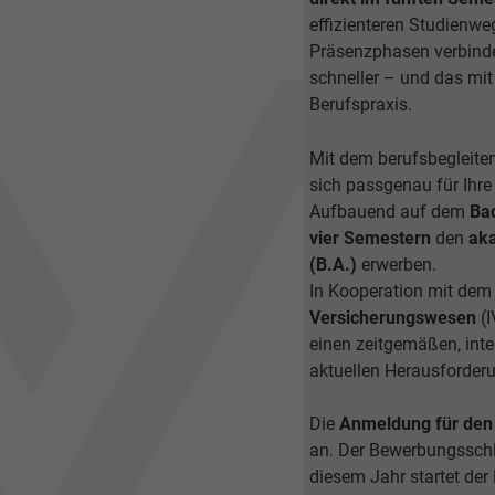
effizienteren Studienwe
Präsenzphasen verbinde
schneller – und das mit
Berufspraxis.
Mit dem berufsbegleite
sich passgenau für Ihr
Aufbauend auf dem
Bac
vier Semestern
den
aka
(B.A.)
erwerben.
In Kooperation mit de
Versicherungswesen
(
einen zeitgemäßen, inte
aktuellen Herausforderu
Die
Anmeldung für den 
an. Der Bewerbungsschlu
diesem Jahr startet der