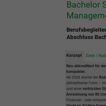
Bachelor 
Managem
Berufsbegleit
Abschluss Bach
Konzept
Ziele / Nu
Neu akkreditiert für de
kompakter.
Ab 2026 startet der
Bac
akkreditierter Form – m
und einer
verkürzten St
Anrechnung von 80 Cred
Finanzen - oder entspr
direkt im fünften Seme