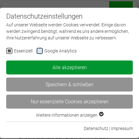
Datenschutzeinstellungen
Menü
Auf unserer Webseite werden Cookies verwendet. Einige davon
werden zwingend benötigt, während es uns andere ermöglichen,
Ihre Nutzererfahrung auf unserer Webseite zu verbessern.
Essenziell
Google Analytics
Registrierung für die Bausteine
Alle akzeptieren
Sehr geehrte Teilnehmer:innen,
Speichern & schließen
hier das Vorgehen, damit Sie Zugriff auf die
Lerninhalte bekommen:
Nur essenzielle Cookies akzeptieren
Registrierungsdaten eingeben und
Weitere Informationen anzeigen
Essenziell
absenden.
Essenzielle Cookies werden für grundlegende Funktionen der
Bitte geben Sie hier Ihre Daten ein, um sich für
Datenschutz
|
Impressum
Webseite benötigt. Dadurch ist gewährleistet, dass die
unsere digitale Lernplattform mit den