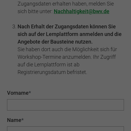
Einstellungen. Unter anderem eine zufällig
Zugangsdaten erhalten haben, melden Sie
generierte ID, für die historische
Zweck
Laufzeit
2 Jahre
sich bitte unter:
Nachhaltigkeit
bwv.de
Speicherung Ihrer vorgenommen
Einstellungen, falls der Webseiten-Betreiber
Sammelt Daten dazu, wie oft ein Benutzer
Nach Erhalt der Zugangsdaten können Sie
dies eingestellt hat.
eine Website besucht hat, sowie Daten für
Zweck
sich auf der Lernplattform anmelden und die
den ersten und letzten Besuch. Von Google
Angebote der Bausteine nutzen.
Analytics verwendet.
Name
fe_typo3_user
Sie haben dort auch die Möglichkeit sich für
Workshop-Termine anzumelden. Ihr Zugriff
Anbieter
BWV Berlin Brandenburg
Name
_gid
auf die Lernplattform ist ab
Registrierungsdatum befristet.
Laufzeit
Sitzungsende
Anbieter
Google Analytics
Speicherung der Benutzer-ID bei
Zweck
Laufzeit
1 Tag
Vorname
*
Anmeldung über den Webseiten-Login .
Registriert eine eindeutige ID, die verwendet
Zweck
wird, um statistische Daten dazu, wie der
Besucher die Website nutzt, zu generieren.
Name
*