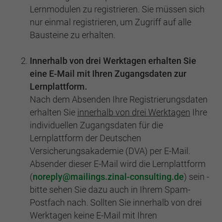
Webseite einwandfrei funktioniert.
Lernmodulen zu registrieren. Sie müssen sich
nur einmal registrieren, um Zugriff auf alle
Cookie-Informationen anzeigen
Name
cookie_optin
Bausteine zu erhalten.
Anbieter
BWV Berlin Brandenburg
Google Analytics
Innerhalb von drei Werktagen erhalten Sie
Laufzeit
1 Jahr
Cookie-Informationen anzeigen
Name
_ga
eine E-Mail mit Ihren Zugangsdaten zur
Lernplattform.
Dieses Cookie wird verwendet, um Ihre
Anbieter
Google Analytics
Nach dem Absenden Ihre Registrierungsdaten
Zweck
Cookie-Einstellungen für diese Website zu
erhalten Sie
innerhalb von drei Werktagen
Ihre
speichern.
Laufzeit
2 Jahre
individuellen Zugangsdaten für die
Lernplattform der Deutschen
Registriert eine eindeutige ID, die verwendet
Name
SgCookieOptin.lastPreferences
Versicherungsakademie (DVA) per E-Mail.
Zweck
wird, um statistische Daten dazu, wie der
Besucher die Website nutzt, zu generieren.
Absender dieser E-Mail wird die Lernplattform
Anbieter
BWV Berlin Brandenburg
(
noreply
mailings.zinal-consulting.de
) sein -
bitte sehen Sie dazu auch in Ihrem Spam-
Laufzeit
1 Jahr
Name
_ga_#
Postfach nach. Sollten Sie innerhalb von drei
Dieser Wert speichert Ihre Consent-
Werktagen keine E-Mail mit Ihren
Anbieter
Google Analytics