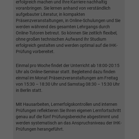
erfolgreich machen und Ihre Karriere nachhaltig
generierte ID, für die historische
Zweck
Laufzeit
2 Jahre
voranbringen. Sie lernen anhand von verständlich
Speicherung Ihrer vorgenommen
aufgebauter Literatur, in kompakten
Einstellungen, falls der Webseiten-Betreiber
Sammelt Daten dazu, wie oft ein Benutzer
Präsenzveranstaltungen, in Online-Schulungen und Sie
dies eingestellt hat.
eine Website besucht hat, sowie Daten für
werden während des gesamten Lehrgangs durch
Zweck
Online-Tutoren betreut. So können Sie zeitlich flexibel,
den ersten und letzten Besuch. Von Google
ohne großen technischen Aufwand Ihr Studium
Analytics verwendet.
Name
fe_typo3_user
erfolgreich gestalten und werden optimal auf die IHK-
Prüfung vorbereitet.
Anbieter
BWV Berlin Brandenburg
Name
_gid
Einmal pro Woche findet der Unterricht ab 18:00-20:15
Laufzeit
Sitzungsende
Uhr als Online-Seminar statt. Begleitend dazu finden
Anbieter
Google Analytics
einmal im Monat Präsenzveranstaltungen am Freitag
Speicherung der Benutzer-ID bei
von 15:30 – 18:30 Uhr und Samstag 08:30 – 15:30 Uhr
Zweck
Laufzeit
1 Tag
Anmeldung über den Webseiten-Login .
in Berlin statt.
Registriert eine eindeutige ID, die verwendet
Mit Hausarbeiten, Lernerfolgskontrollen und internen
Zweck
wird, um statistische Daten dazu, wie der
Prüfungen reflektieren Sie Ihren eigenen Lernfortschritt
Besucher die Website nutzt, zu generieren.
genau auf die fünf Prüfungsbereiche abgestimmt und
werden systematisch an das Anspruchsniveau der IHK-
Prüfungen herangeführt.