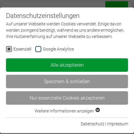
Datenschutzeinstellungen
Menü
Auf unserer Webseite werden Cookies verwendet. Einige davon
werden zwingend benötigt, während es uns andere ermöglichen,
Ihre Nutzererfahrung auf unserer Webseite zu verbessern.
Essenziell
Google Analytics
Alle akzeptieren
Speichern & schließen
Nur essenzielle Cookies akzeptieren
Weitere Informationen anzeigen
Essenziell
Bachelor Professional in Versicherungen und
Essenzielle Cookies werden für grundlegende Funktionen der
Finanzanlagen (IHK)
Datenschutz
|
Impressum
Webseite benötigt. Dadurch ist gewährleistet, dass die