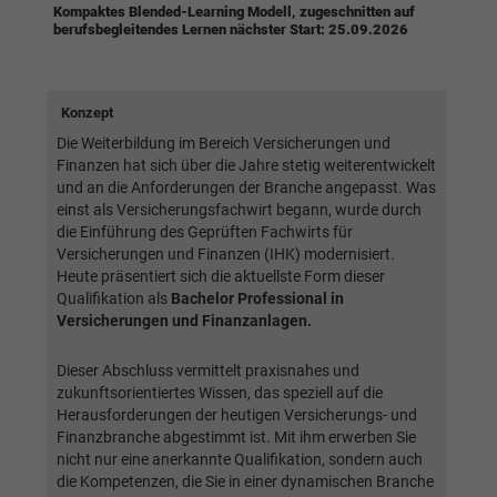
Webseite einwandfrei funktioniert.
Kompaktes Blended-Learning Modell, zugeschnitten auf
berufsbegleitendes Lernen nächster Start: 25.09.2026
Name
Cookie-Informationen anzeigen
cookie_optin
Anbieter
BWV Berlin Brandenburg
Google Analytics
Konzept
Die Weiterbildung im Bereich Versicherungen und
Laufzeit
1 Jahr
Name
Cookie-Informationen anzeigen
_ga
Finanzen hat sich über die Jahre stetig weiterentwickelt
und an die Anforderungen der Branche angepasst. Was
Dieses Cookie wird verwendet, um Ihre
Anbieter
Google Analytics
einst als Versicherungsfachwirt begann, wurde durch
Zweck
Cookie-Einstellungen für diese Website zu
die Einführung des Geprüften Fachwirts für
speichern.
Versicherungen und Finanzen (IHK) modernisiert.
Laufzeit
2 Jahre
Heute präsentiert sich die aktuellste Form dieser
Qualifikation als
Bachelor Professional in
Registriert eine eindeutige ID, die verwendet
Name
SgCookieOptin.lastPreferences
Versicherungen und Finanzanlagen.
Zweck
wird, um statistische Daten dazu, wie der
Besucher die Website nutzt, zu generieren.
Anbieter
BWV Berlin Brandenburg
Dieser Abschluss vermittelt praxisnahes und
zukunftsorientiertes Wissen, das speziell auf die
Laufzeit
1 Jahr
Herausforderungen der heutigen Versicherungs- und
Name
_ga_#
Finanzbranche abgestimmt ist. Mit ihm erwerben Sie
Dieser Wert speichert Ihre Consent-
nicht nur eine anerkannte Qualifikation, sondern auch
Anbieter
Google Analytics
Einstellungen. Unter anderem eine zufällig
die Kompetenzen, die Sie in einer dynamischen Branche