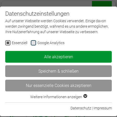
Datenschutzeinstellungen
Menü
Auf unserer Webseite werden Cookies verwendet. Einige davon
werden zwingend benötigt, während es uns andere ermöglichen,
Ihre Nutzererfahrung auf unserer Webseite zu verbessern.
Essenziell
Google Analytics
Alle akzeptieren
Speichern & schließen
Nur essenzielle Cookies akzeptieren
Weitere Informationen anzeigen
Essenziell
Essenzielle Cookies werden für grundlegende Funktionen der
Datenschutz
|
Impressum
Webseite benötigt. Dadurch ist gewährleistet, dass die